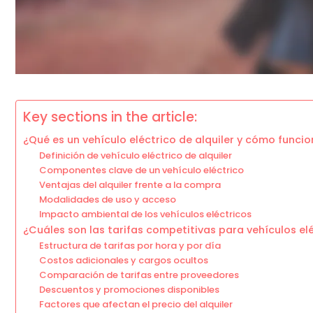
Key sections in the article:
¿Qué es un vehículo eléctrico de alquiler y cómo funci
Definición de vehículo eléctrico de alquiler
Componentes clave de un vehículo eléctrico
Ventajas del alquiler frente a la compra
Modalidades de uso y acceso
Impacto ambiental de los vehículos eléctricos
¿Cuáles son las tarifas competitivas para vehículos elé
Estructura de tarifas por hora y por día
Costos adicionales y cargos ocultos
Comparación de tarifas entre proveedores
Descuentos y promociones disponibles
Factores que afectan el precio del alquiler