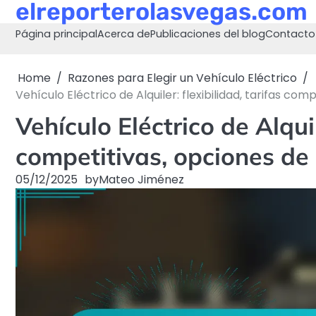
elreporterolasvegas.com
Skip
to
Página principal
Acerca de
Publicaciones del blog
Contacto
content
Home
Razones para Elegir un Vehículo Eléctrico
Vehículo Eléctrico de Alquiler: flexibilidad, tarifas com
Vehículo Eléctrico de Alquil
competitivas, opciones de 
05/12/2025
by
Mateo Jiménez