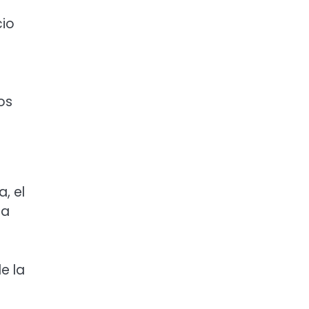
cio
os
, el
ia
e la