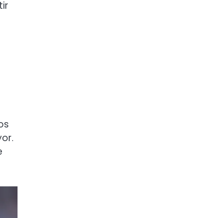
ir
os
or.
e