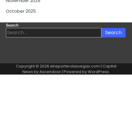
November 2025
October 2025
Search
Search
for:
Copyright © 2026
elreporterolasvegas.com
| Capital
News by
Ascendoor
| Powered by
WordPress
.